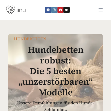
Zum
Inhalt
springen
HUNDEBETTEN
Hundebetten
robust:
Die 5 besten
„unzerstörbaren“
Modelle
Unsere Empfehlungen für den Hunde-
Schlafplatz