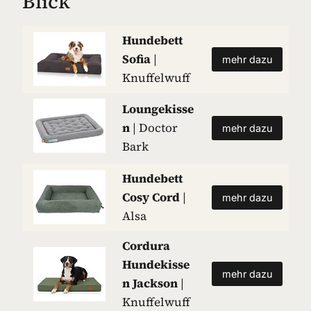
Blick
Hundebett
Sofia
|
mehr dazu
Knuffelwuff
Loungekisse
n
| Doctor
mehr dazu
Bark
Hundebett
Cosy Cord
|
mehr dazu
Alsa
Cordura
Hundekisse
mehr dazu
n Jackson
|
Knuffelwuff