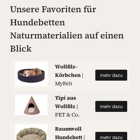
Unsere Favoriten für
Hundebetten
Naturmaterialien auf einen
Blick
Wollfilz-
Körbchen
|
mehr dazu
MyFelt
Tipi aus
Wollfilz
|
mehr dazu
PET & Co.
Baumwoll
Hundebett
|
mehr dazu