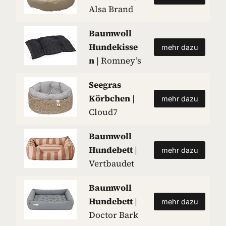
Alsa Brand
Baumwoll
Hundekisse
mehr dazu
n
| Romney’s
Seegras
Körbchen
|
mehr dazu
Cloud7
Baumwoll
Hundebett
|
mehr dazu
Vertbaudet
Baumwoll
Hundebett
|
mehr dazu
Doctor Bark