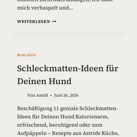
mich verhaspelt und…
G
WEITERLESEN
I
F
T
S
T
MAGAZIN
O
F
Schleckmatten-Ideen für
F
E
Deinen Hund
I
N
Von
Astrid
Juni 26, 2026
H
U
Beschäftigung 11 geniale Schleckmatten-
N
Ideen für Deinen Hund Kalorienarm,
D
E
erfrischend, beruhigend oder zum
S
Aufpäppeln – Rezepte aus Astrids Küche,
P