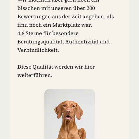
N
bisschen mit unseren über 200
-
Bewertungen aus der Zeit angeben, als
I
iinu noch ein Marktplatz war.
D
4,8 Sterne für besondere
E
E
Beratungsqualität, Authentizität und
N
Verbindlichkeit.
F
Ü
R
Diese Qualität werden wir hier
D
weiterführen.
E
I
N
E
N
H
U
N
D