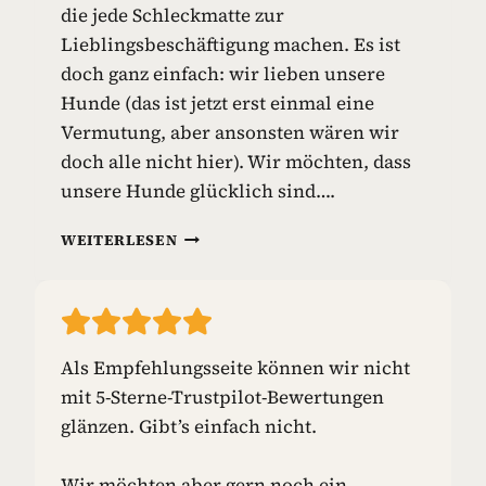
die jede Schleckmatte zur
I
E
Lieblingsbeschäftigung machen. Es ist
L
doch ganz einfach: wir lieben unsere
Z
Hunde (das ist jetzt erst einmal eine
E
Vermutung, aber ansonsten wären wir
U
G
doch alle nicht hier). Wir möchten, dass
unsere Hunde glücklich sind….
S
WEITERLESEN
C
H
L
E
C
Als Empfehlungsseite können wir nicht
K
mit 5-Sterne-Trustpilot-Bewertungen
M
A
glänzen. Gibt’s einfach nicht.
T
T
Wir möchten aber gern noch ein
E