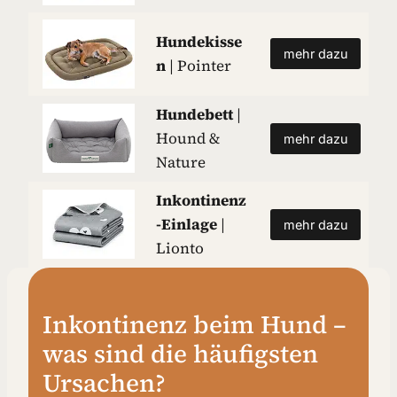
Hundekisse
mehr dazu
n
| Pointer
Hundebett
|
Hound &
mehr dazu
Nature
Inkontinenz
-Einlage
|
mehr dazu
Lionto
Inkontinenz beim Hund –
was sind die häufigsten
Ursachen?