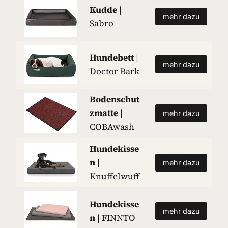
Kudde
|
mehr dazu
Sabro
Hundebett
|
mehr dazu
Doctor Bark
Bodenschut
zmatte
|
mehr dazu
COBAwash
Hundekisse
n
|
mehr dazu
Knuffelwuff
Hundekisse
mehr dazu
n
| FINNTO