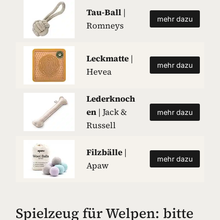
Tau-Ball
|
mehr dazu
Romneys
Leckmatte
|
mehr dazu
Hevea
Lederknoch
en
| Jack &
mehr dazu
Russell
Filzbälle
|
mehr dazu
Apaw
Spielzeug für Welpen: bitte