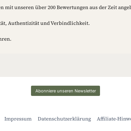
A
n mit unseren über 200 Bewertungen aus der Zeit angeb
T
T
E
ät, Authentizität und Verbindlichkeit.
N
-
hren.
I
D
E
E
N
F
Ü
R
D
Abonniere unseren Newsletter
E
I
N
E
Impressum
Datenschutzerklärung
Affiliate-Hinw
N
H