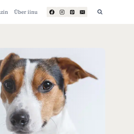
zin
Über iinu