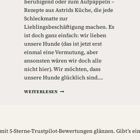
beruhigend oder zum Aufpäppeln –
Rezepte aus Astrids Küche, die jede
Schleckmatte zur
Lieblingsbeschäftigung machen. Es
ist doch ganz einfach: wir lieben
unsere Hunde (das ist jetzt erst
einmal eine Vermutung, aber
ansonsten wären wir doch alle
nicht hier). Wir möchten, dass
unsere Hunde glücklich sind….
S
WEITERLESEN
C
H
L
E
C
K
it 5-Sterne-Trustpilot-Bewertungen glänzen. Gibt’s ein
M