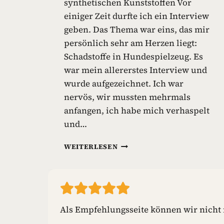
synthetischen Kunststoffen Vor
einiger Zeit durfte ich ein Interview
geben. Das Thema war eins, das mir
persönlich sehr am Herzen liegt:
Schadstoffe in Hundespielzeug. Es
war mein allererstes Interview und
wurde aufgezeichnet. Ich war
nervös, wir mussten mehrmals
anfangen, ich habe mich verhaspelt
und…
G
WEITERLESEN
I
F
T
S
T
O
Als Empfehlungsseite können wir nicht m
F