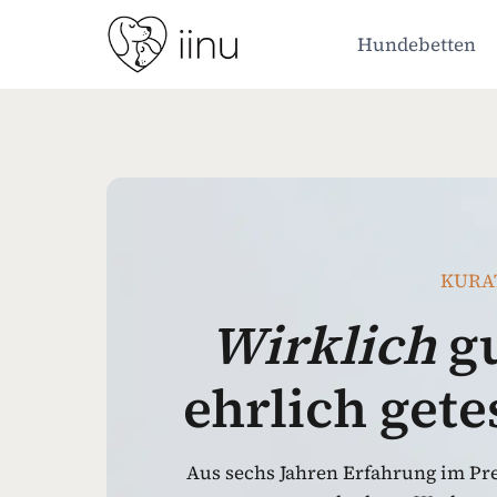
Zum
Inhalt
Hundebetten
springen
KURA
Wirklich
gu
ehrlich get
Aus sechs Jahren Erfahrung im Pr