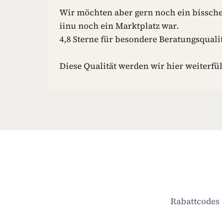
F
Wir möchten aber gern noch ein bissche
E
iinu noch ein Marktplatz war.
I
N
4,8 Sterne für besondere Beratungsqualit
H
U
Diese Qualität werden wir hier weiterfü
N
D
E
S
P
I
E
L
Z
E
U
G
Rabattcodes