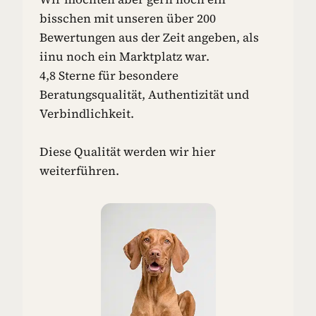
N
bisschen mit unseren über 200
-
Bewertungen aus der Zeit angeben, als
I
iinu noch ein Marktplatz war.
D
4,8 Sterne für besondere
E
E
Beratungsqualität, Authentizität und
N
Verbindlichkeit.
F
Ü
R
Diese Qualität werden wir hier
D
weiterführen.
E
I
N
E
N
H
U
N
D