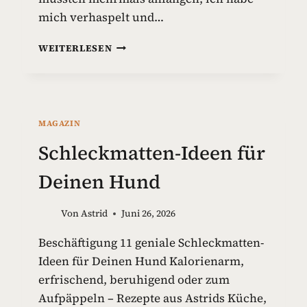
mich verhaspelt und…
G
WEITERLESEN
I
F
T
S
T
MAGAZIN
O
F
Schleckmatten-Ideen für
F
E
Deinen Hund
I
N
Von
Astrid
Juni 26, 2026
H
U
Beschäftigung 11 geniale Schleckmatten-
N
Ideen für Deinen Hund Kalorienarm,
D
E
erfrischend, beruhigend oder zum
S
Aufpäppeln – Rezepte aus Astrids Küche,
P