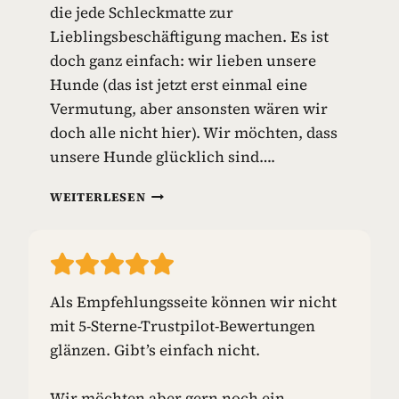
die jede Schleckmatte zur
I
E
Lieblingsbeschäftigung machen. Es ist
L
doch ganz einfach: wir lieben unsere
Z
Hunde (das ist jetzt erst einmal eine
E
Vermutung, aber ansonsten wären wir
U
G
doch alle nicht hier). Wir möchten, dass
unsere Hunde glücklich sind….
S
WEITERLESEN
C
H
L
E
C
Als Empfehlungsseite können wir nicht
K
mit 5-Sterne-Trustpilot-Bewertungen
M
A
glänzen. Gibt’s einfach nicht.
T
T
Wir möchten aber gern noch ein
E