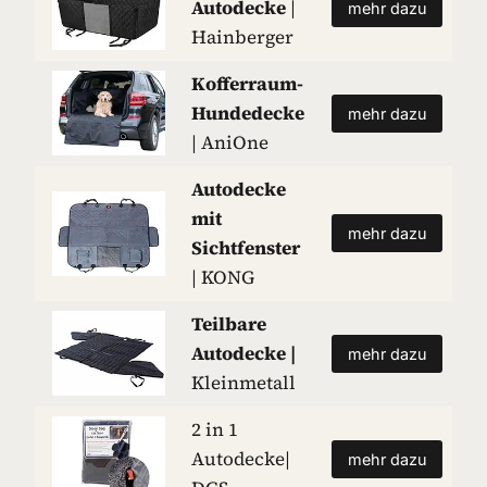
Autodecke
|
mehr dazu
Hainberger
Kofferraum-
Hundedecke
mehr dazu
| AniOne
Autodecke
mit
mehr dazu
Sichtfenster
| KONG
Teilbare
Autodecke
|
mehr dazu
Kleinmetall
2 in 1
Autodecke|
mehr dazu