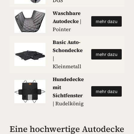
DGS
Waschbare
Autodecke
|
mehr dazu
Pointer
Basic Auto-
Schondecke
mehr dazu
|
Kleinmetall
Hundedecke
mit
mehr dazu
Sichtfenster
| Rudelkönig
Eine hochwertige Autodecke