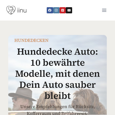
Zum
Inhalt
springen
HUNDEDECKEN
Hundedecke Auto:
10 bewährte
Modelle, mit denen
Dein Auto sauber
bleibt
Unsere Empfehlungen für Rücksitz,
Kofferraum und Beifahrersitz