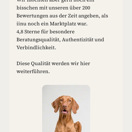
N
bisschen mit unseren über 200
-
Bewertungen aus der Zeit angeben, als
I
iinu noch ein Marktplatz war.
D
4,8 Sterne für besondere
E
E
Beratungsqualität, Authentizität und
N
Verbindlichkeit.
F
Ü
R
Diese Qualität werden wir hier
D
weiterführen.
E
I
N
E
N
H
U
N
D