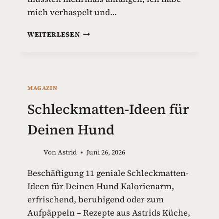
mich verhaspelt und…
G
WEITERLESEN
I
F
T
S
T
MAGAZIN
O
F
Schleckmatten-Ideen für
F
E
Deinen Hund
I
N
Von
Astrid
Juni 26, 2026
H
U
Beschäftigung 11 geniale Schleckmatten-
N
Ideen für Deinen Hund Kalorienarm,
D
E
erfrischend, beruhigend oder zum
S
Aufpäppeln – Rezepte aus Astrids Küche,
P