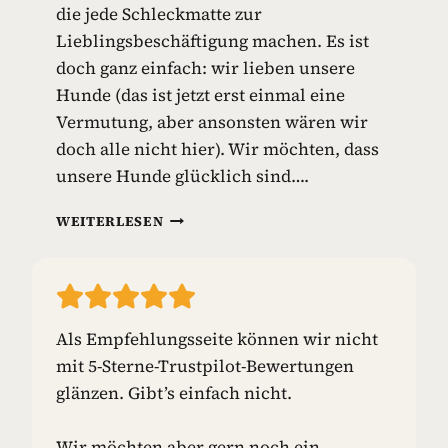
die jede Schleckmatte zur
I
E
Lieblingsbeschäftigung machen. Es ist
L
doch ganz einfach: wir lieben unsere
Z
Hunde (das ist jetzt erst einmal eine
E
Vermutung, aber ansonsten wären wir
U
G
doch alle nicht hier). Wir möchten, dass
unsere Hunde glücklich sind….
S
WEITERLESEN
C
H
L
E
C
Als Empfehlungsseite können wir nicht
K
mit 5-Sterne-Trustpilot-Bewertungen
M
A
glänzen. Gibt’s einfach nicht.
T
T
Wir möchten aber gern noch ein
E