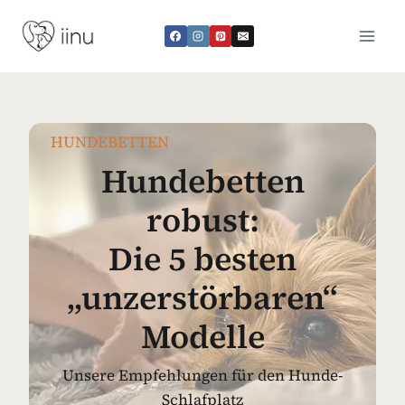
Zum
Inhalt
springen
HUNDEBETTEN
Hundebetten
robust:
Die 5 besten
„unzerstörbaren“
Modelle
Unsere Empfehlungen für den Hunde-
Schlafplatz