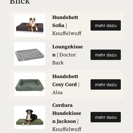
Blick
Hundebett
Sofia
|
mehr dazu
Knuffelwuff
Loungekisse
n
| Doctor
mehr dazu
Bark
Hundebett
Cosy Cord
|
mehr dazu
Alsa
Cordura
Hundekisse
mehr dazu
n Jackson
|
Knuffelwuff