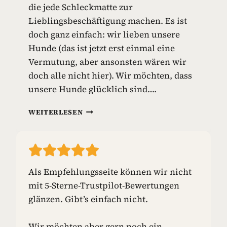
die jede Schleckmatte zur
I
E
Lieblingsbeschäftigung machen. Es ist
L
doch ganz einfach: wir lieben unsere
Z
Hunde (das ist jetzt erst einmal eine
E
Vermutung, aber ansonsten wären wir
U
G
doch alle nicht hier). Wir möchten, dass
unsere Hunde glücklich sind….
S
WEITERLESEN
C
H
L
E
C
Als Empfehlungsseite können wir nicht
K
mit 5-Sterne-Trustpilot-Bewertungen
M
A
glänzen. Gibt’s einfach nicht.
T
T
Wir möchten aber gern noch ein
E