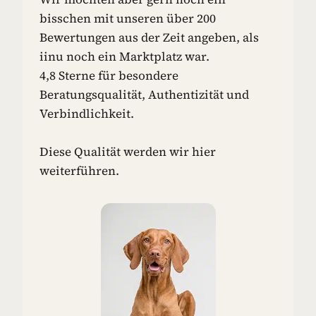
N
bisschen mit unseren über 200
-
Bewertungen aus der Zeit angeben, als
I
iinu noch ein Marktplatz war.
D
4,8 Sterne für besondere
E
E
Beratungsqualität, Authentizität und
N
Verbindlichkeit.
F
Ü
R
Diese Qualität werden wir hier
D
weiterführen.
E
I
N
E
N
H
U
N
D