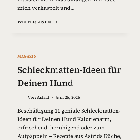
mich verhaspelt und…
G
WEITERLESEN
I
F
T
S
T
MAGAZIN
O
F
Schleckmatten-Ideen für
F
E
Deinen Hund
I
N
Von
Astrid
Juni 26, 2026
H
U
Beschäftigung 11 geniale Schleckmatten-
N
Ideen für Deinen Hund Kalorienarm,
D
E
erfrischend, beruhigend oder zum
S
Aufpäppeln – Rezepte aus Astrids Küche,
P