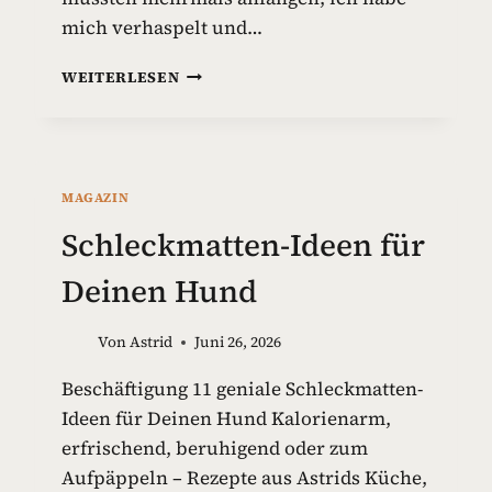
mich verhaspelt und…
G
WEITERLESEN
I
F
T
S
T
MAGAZIN
O
F
Schleckmatten-Ideen für
F
E
Deinen Hund
I
N
Von
Astrid
Juni 26, 2026
H
U
Beschäftigung 11 geniale Schleckmatten-
N
Ideen für Deinen Hund Kalorienarm,
D
E
erfrischend, beruhigend oder zum
S
Aufpäppeln – Rezepte aus Astrids Küche,
P