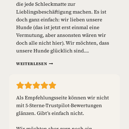
die jede Schleckmatte zur
I
E
Lieblingsbeschäftigung machen. Es ist
L
doch ganz einfach: wir lieben unsere
Z
Hunde (das ist jetzt erst einmal eine
E
Vermutung, aber ansonsten wären wir
U
G
doch alle nicht hier). Wir möchten, dass
unsere Hunde glücklich sind….
S
WEITERLESEN
C
H
L
E
C
Als Empfehlungsseite können wir nicht
K
mit 5-Sterne-Trustpilot-Bewertungen
M
A
glänzen. Gibt’s einfach nicht.
T
T
Wir möchten aber gern noch ein
E