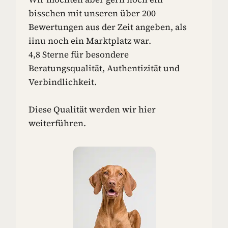
N
bisschen mit unseren über 200
-
Bewertungen aus der Zeit angeben, als
I
iinu noch ein Marktplatz war.
D
4,8 Sterne für besondere
E
E
Beratungsqualität, Authentizität und
N
Verbindlichkeit.
F
Ü
R
Diese Qualität werden wir hier
D
weiterführen.
E
I
N
E
N
H
U
N
D