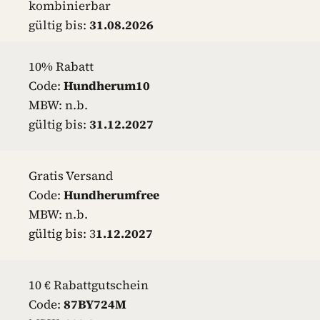
kombinierbar
gültig bis:
31.08.2026
10% Rabatt
Code:
Hundherum10
MBW: n.b.
gültig bis:
31.12.2027
Gratis Versand
Code:
Hundherumfree
MBW: n.b.
gültig bis: 3
1.12.2027
10 € Rabattgutschein
Code:
87BY724M