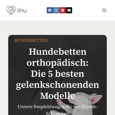
Zum
Inhalt
springen
HUNDEBETTEN
Hundebetten
orthopädisch:
Die 5 besten
gelenkschonenden
Modelle
Unsere Empfehlungen für den Hunde-
Schlafplatz