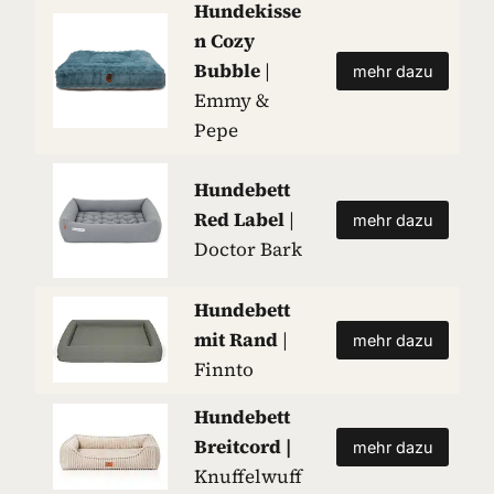
Hundekisse
n Cozy
Bubble
|
mehr dazu
Emmy &
Pepe
Hundebett
Red Label
|
mehr dazu
Doctor Bark
Hundebett
mit Rand
|
mehr dazu
Finnto
Hundebett
Breitcord
|
mehr dazu
Knuffelwuff