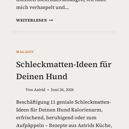
mich verhaspelt und…
G
WEITERLESEN
I
F
T
S
T
MAGAZIN
O
F
Schleckmatten-Ideen für
F
E
Deinen Hund
I
N
Von
Astrid
Juni 26, 2026
H
U
Beschäftigung 11 geniale Schleckmatten-
N
Ideen für Deinen Hund Kalorienarm,
D
E
erfrischend, beruhigend oder zum
S
Aufpäppeln – Rezepte aus Astrids Küche,
P