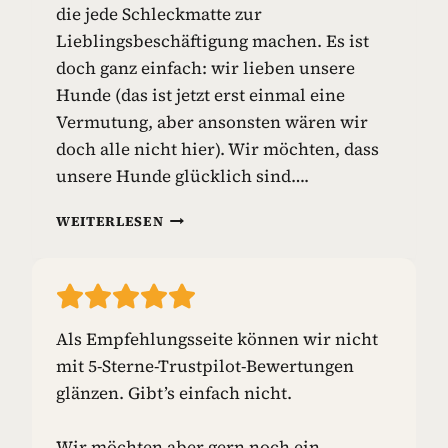
die jede Schleckmatte zur
I
E
Lieblingsbeschäftigung machen. Es ist
L
doch ganz einfach: wir lieben unsere
Z
Hunde (das ist jetzt erst einmal eine
E
Vermutung, aber ansonsten wären wir
U
G
doch alle nicht hier). Wir möchten, dass
unsere Hunde glücklich sind….
S
WEITERLESEN
C
H
L
E
C
Als Empfehlungsseite können wir nicht
K
mit 5-Sterne-Trustpilot-Bewertungen
M
A
glänzen. Gibt’s einfach nicht.
T
T
Wir möchten aber gern noch ein
E