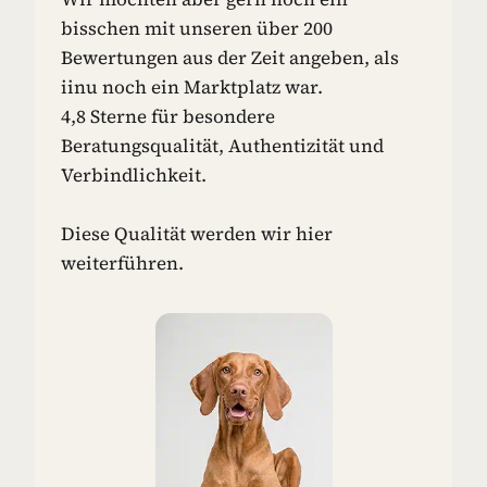
N
bisschen mit unseren über 200
-
Bewertungen aus der Zeit angeben, als
I
iinu noch ein Marktplatz war.
D
4,8 Sterne für besondere
E
E
Beratungsqualität, Authentizität und
N
Verbindlichkeit.
F
Ü
R
Diese Qualität werden wir hier
D
weiterführen.
E
I
N
E
N
H
U
N
D