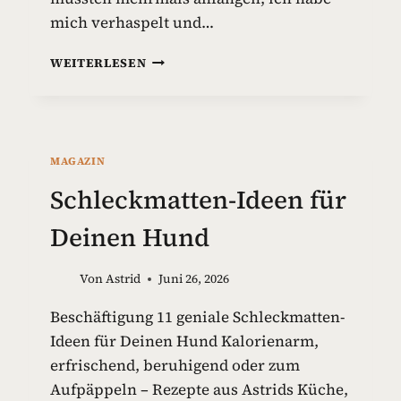
mich verhaspelt und…
G
WEITERLESEN
I
F
T
S
T
MAGAZIN
O
F
Schleckmatten-Ideen für
F
E
Deinen Hund
I
N
Von
Astrid
Juni 26, 2026
H
U
Beschäftigung 11 geniale Schleckmatten-
N
Ideen für Deinen Hund Kalorienarm,
D
E
erfrischend, beruhigend oder zum
S
Aufpäppeln – Rezepte aus Astrids Küche,
P