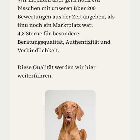
N
bisschen mit unseren über 200
-
Bewertungen aus der Zeit angeben, als
I
iinu noch ein Marktplatz war.
D
4,8 Sterne für besondere
E
E
Beratungsqualität, Authentizität und
N
Verbindlichkeit.
F
Ü
R
Diese Qualität werden wir hier
D
weiterführen.
E
I
N
E
N
H
U
N
D