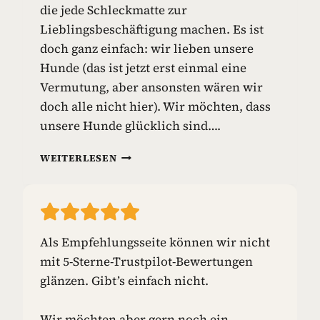
die jede Schleckmatte zur
I
E
Lieblingsbeschäftigung machen. Es ist
L
doch ganz einfach: wir lieben unsere
Z
Hunde (das ist jetzt erst einmal eine
E
Vermutung, aber ansonsten wären wir
U
G
doch alle nicht hier). Wir möchten, dass
unsere Hunde glücklich sind….
S
WEITERLESEN
C
H
L
E
C
Als Empfehlungsseite können wir nicht
K
mit 5-Sterne-Trustpilot-Bewertungen
M
A
glänzen. Gibt’s einfach nicht.
T
T
Wir möchten aber gern noch ein
E