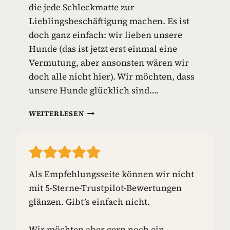
die jede Schleckmatte zur
I
E
Lieblingsbeschäftigung machen. Es ist
L
doch ganz einfach: wir lieben unsere
Z
Hunde (das ist jetzt erst einmal eine
E
Vermutung, aber ansonsten wären wir
U
G
doch alle nicht hier). Wir möchten, dass
unsere Hunde glücklich sind….
S
WEITERLESEN
C
H
L
E
C
Als Empfehlungsseite können wir nicht
K
mit 5-Sterne-Trustpilot-Bewertungen
M
A
glänzen. Gibt’s einfach nicht.
T
T
Wir möchten aber gern noch ein
E