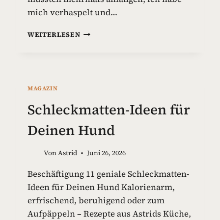
mich verhaspelt und…
G
WEITERLESEN
I
F
T
S
T
MAGAZIN
O
F
Schleckmatten-Ideen für
F
E
Deinen Hund
I
N
Von
Astrid
Juni 26, 2026
H
U
Beschäftigung 11 geniale Schleckmatten-
N
Ideen für Deinen Hund Kalorienarm,
D
E
erfrischend, beruhigend oder zum
S
Aufpäppeln – Rezepte aus Astrids Küche,
P