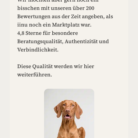
N
bisschen mit unseren über 200
-
Bewertungen aus der Zeit angeben, als
I
iinu noch ein Marktplatz war.
D
4,8 Sterne für besondere
E
E
Beratungsqualität, Authentizität und
N
Verbindlichkeit.
F
Ü
R
Diese Qualität werden wir hier
D
weiterführen.
E
I
N
E
N
H
U
N
D