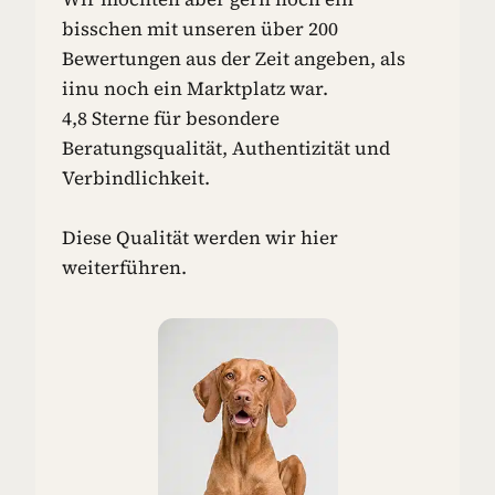
N
bisschen mit unseren über 200
-
Bewertungen aus der Zeit angeben, als
I
iinu noch ein Marktplatz war.
D
4,8 Sterne für besondere
E
E
Beratungsqualität, Authentizität und
N
Verbindlichkeit.
F
Ü
R
Diese Qualität werden wir hier
D
weiterführen.
E
I
N
E
N
H
U
N
D