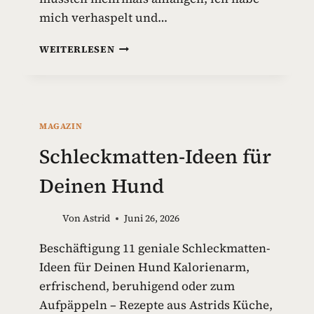
mich verhaspelt und…
G
WEITERLESEN
I
F
T
S
T
MAGAZIN
O
F
Schleckmatten-Ideen für
F
E
Deinen Hund
I
N
Von
Astrid
Juni 26, 2026
H
U
Beschäftigung 11 geniale Schleckmatten-
N
Ideen für Deinen Hund Kalorienarm,
D
E
erfrischend, beruhigend oder zum
S
Aufpäppeln – Rezepte aus Astrids Küche,
P