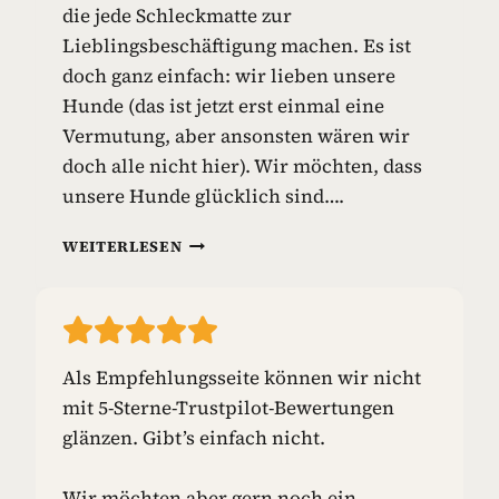
die jede Schleckmatte zur
I
E
Lieblingsbeschäftigung machen. Es ist
L
doch ganz einfach: wir lieben unsere
Z
Hunde (das ist jetzt erst einmal eine
E
Vermutung, aber ansonsten wären wir
U
G
doch alle nicht hier). Wir möchten, dass
unsere Hunde glücklich sind….
S
WEITERLESEN
C
H
L
E
C
Als Empfehlungsseite können wir nicht
K
mit 5-Sterne-Trustpilot-Bewertungen
M
A
glänzen. Gibt’s einfach nicht.
T
T
Wir möchten aber gern noch ein
E