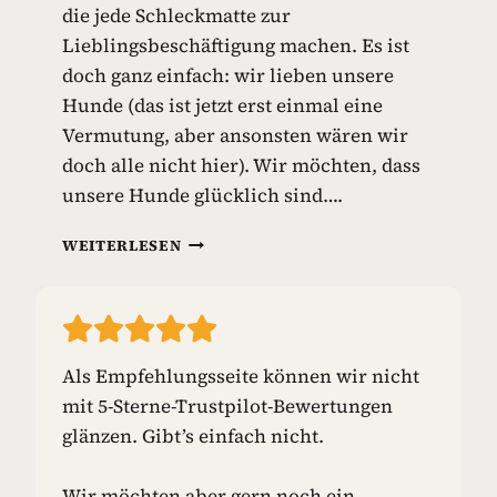
die jede Schleckmatte zur
I
E
Lieblingsbeschäftigung machen. Es ist
L
doch ganz einfach: wir lieben unsere
Z
Hunde (das ist jetzt erst einmal eine
E
Vermutung, aber ansonsten wären wir
U
G
doch alle nicht hier). Wir möchten, dass
unsere Hunde glücklich sind….
S
WEITERLESEN
C
H
L
E
C
Als Empfehlungsseite können wir nicht
K
mit 5-Sterne-Trustpilot-Bewertungen
M
A
glänzen. Gibt’s einfach nicht.
T
T
Wir möchten aber gern noch ein
E