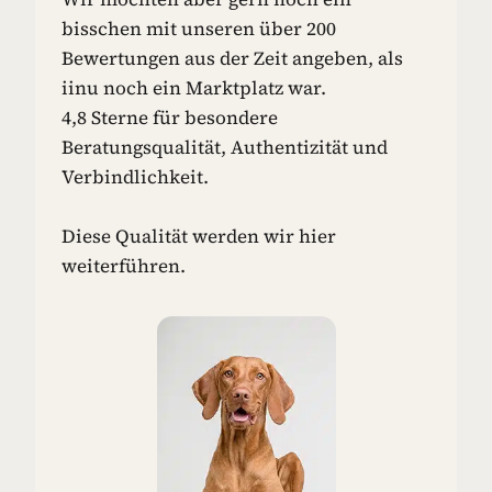
N
bisschen mit unseren über 200
-
Bewertungen aus der Zeit angeben, als
I
iinu noch ein Marktplatz war.
D
4,8 Sterne für besondere
E
E
Beratungsqualität, Authentizität und
N
Verbindlichkeit.
F
Ü
R
Diese Qualität werden wir hier
D
weiterführen.
E
I
N
E
N
H
U
N
D