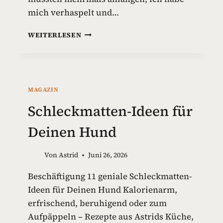
mich verhaspelt und…
G
WEITERLESEN
I
F
T
S
T
MAGAZIN
O
F
Schleckmatten-Ideen für
F
E
Deinen Hund
I
N
Von
Astrid
Juni 26, 2026
H
U
Beschäftigung 11 geniale Schleckmatten-
N
Ideen für Deinen Hund Kalorienarm,
D
E
erfrischend, beruhigend oder zum
S
Aufpäppeln – Rezepte aus Astrids Küche,
P