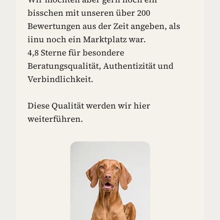
N
bisschen mit unseren über 200
-
Bewertungen aus der Zeit angeben, als
I
iinu noch ein Marktplatz war.
D
4,8 Sterne für besondere
E
E
Beratungsqualität, Authentizität und
N
Verbindlichkeit.
F
Ü
R
Diese Qualität werden wir hier
D
weiterführen.
E
I
N
E
N
H
U
N
D