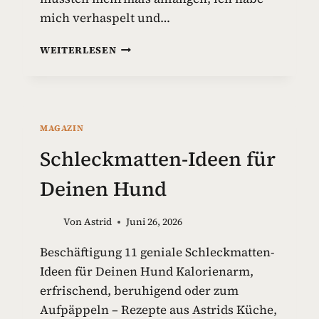
mich verhaspelt und…
G
WEITERLESEN
I
F
T
S
T
MAGAZIN
O
F
Schleckmatten-Ideen für
F
E
Deinen Hund
I
N
Von
Astrid
Juni 26, 2026
H
U
Beschäftigung 11 geniale Schleckmatten-
N
Ideen für Deinen Hund Kalorienarm,
D
E
erfrischend, beruhigend oder zum
S
Aufpäppeln – Rezepte aus Astrids Küche,
P