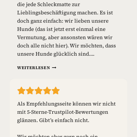
die jede Schleckmatte zur
I
E
Lieblingsbeschäftigung machen. Es ist
L
doch ganz einfach: wir lieben unsere
Z
Hunde (das ist jetzt erst einmal eine
E
Vermutung, aber ansonsten wären wir
U
G
doch alle nicht hier). Wir möchten, dass
unsere Hunde glücklich sind….
S
WEITERLESEN
C
H
L
E
C
Als Empfehlungsseite können wir nicht
K
mit 5-Sterne-Trustpilot-Bewertungen
M
A
glänzen. Gibt’s einfach nicht.
T
T
Wir möchten aber gern noch ein
E