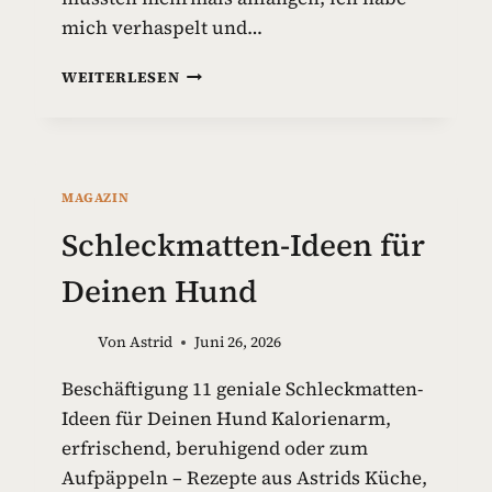
mich verhaspelt und…
G
WEITERLESEN
I
F
T
S
T
MAGAZIN
O
F
Schleckmatten-Ideen für
F
E
Deinen Hund
I
N
Von
Astrid
Juni 26, 2026
H
U
Beschäftigung 11 geniale Schleckmatten-
N
Ideen für Deinen Hund Kalorienarm,
D
E
erfrischend, beruhigend oder zum
S
Aufpäppeln – Rezepte aus Astrids Küche,
P