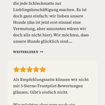
die jede Schleckmatte zur
I
E
Lieblingsbeschäftigung machen. Es ist
L
doch ganz einfach: wir lieben unsere
Z
Hunde (das ist jetzt erst einmal eine
E
Vermutung, aber ansonsten wären wir
U
G
doch alle nicht hier). Wir möchten, dass
unsere Hunde glücklich sind….
S
WEITERLESEN
C
H
L
E
C
Als Empfehlungsseite können wir nicht
K
mit 5-Sterne-Trustpilot-Bewertungen
M
A
glänzen. Gibt’s einfach nicht.
T
T
Wir möchten aber gern noch ein
E