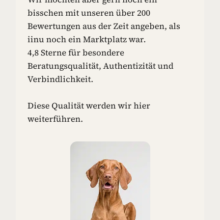
N
bisschen mit unseren über 200
-
Bewertungen aus der Zeit angeben, als
I
iinu noch ein Marktplatz war.
D
4,8 Sterne für besondere
E
E
Beratungsqualität, Authentizität und
N
Verbindlichkeit.
F
Ü
R
Diese Qualität werden wir hier
D
weiterführen.
E
I
N
E
N
H
U
N
D