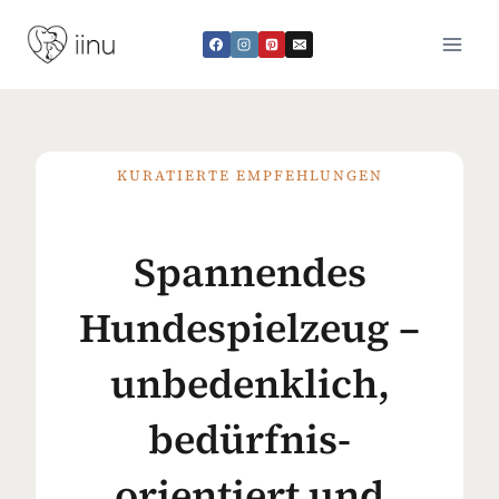
Zum
Inhalt
springen
KURATIERTE EMPFEHLUNGEN
Spannendes
Hundespielzeug –
unbedenklich,
bedürfnis-
orientiert und