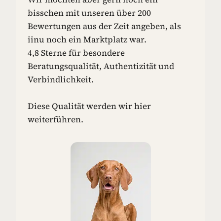
N
bisschen mit unseren über 200
-
Bewertungen aus der Zeit angeben, als
I
iinu noch ein Marktplatz war.
D
4,8 Sterne für besondere
E
E
Beratungsqualität, Authentizität und
N
Verbindlichkeit.
F
Ü
R
Diese Qualität werden wir hier
D
weiterführen.
E
I
N
E
N
H
U
N
D