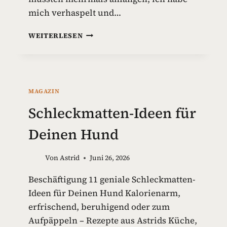
mich verhaspelt und…
G
WEITERLESEN
I
F
T
S
T
MAGAZIN
O
F
Schleckmatten-Ideen für
F
E
Deinen Hund
I
N
Von
Astrid
Juni 26, 2026
H
U
Beschäftigung 11 geniale Schleckmatten-
N
Ideen für Deinen Hund Kalorienarm,
D
E
erfrischend, beruhigend oder zum
S
Aufpäppeln – Rezepte aus Astrids Küche,
P