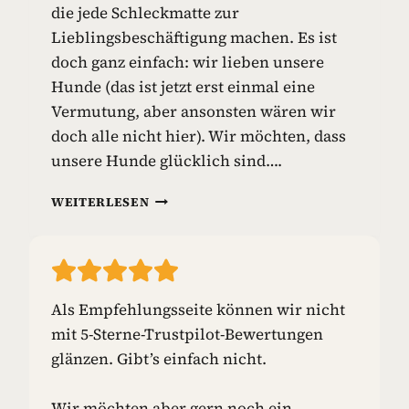
die jede Schleckmatte zur
I
E
Lieblingsbeschäftigung machen. Es ist
L
doch ganz einfach: wir lieben unsere
Z
Hunde (das ist jetzt erst einmal eine
E
Vermutung, aber ansonsten wären wir
U
G
doch alle nicht hier). Wir möchten, dass
unsere Hunde glücklich sind….
S
WEITERLESEN
C
H
L
E
C
Als Empfehlungsseite können wir nicht
K
mit 5-Sterne-Trustpilot-Bewertungen
M
A
glänzen. Gibt’s einfach nicht.
T
T
Wir möchten aber gern noch ein
E