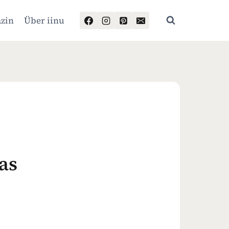
zin
Über iinu
as