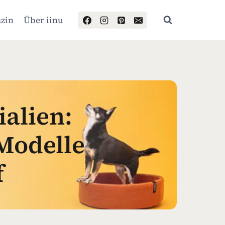
zin
Über iinu
alien:
 Modelle
f