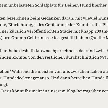
nem unbelasteten Schlafplatz für Deinen Hund hierher
en bezeichnen beim Gedanken daran, mit wieviel Kunst
, Einrichtung, jedes Gerät und jeder Knopf – alles Plas
einer kürzlich veröffentlichten Studie mit knapp 200 
pro Gramm Gehirnmasse festgestellt haben (Quelle: M
fbar, habe deshalb kurz nachgerechnet – das sind zwisch
inden konnte. Von den restlichen durchschnittlich 98%
sehen? Während die meisten von uns zwischen Laken au
r. Hundedecken: genauso. Und dann betreiben Hunde ih
angt…
n. Dazu könnt Ihr mehr in unserem Blog-Beitrag über ve