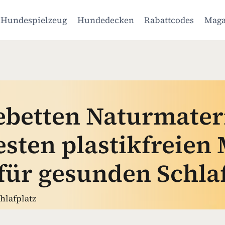
Hundespielzeug
Hundedecken
Rabattcodes
Maga
betten Naturmateri
esten plastikfreien
für gesunden Schla
hlafplatz