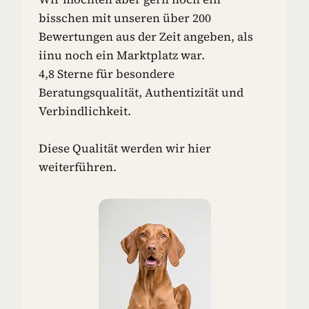
N
bisschen mit unseren über 200
-
Bewertungen aus der Zeit angeben, als
I
iinu noch ein Marktplatz war.
D
4,8 Sterne für besondere
E
E
Beratungsqualität, Authentizität und
N
Verbindlichkeit.
F
Ü
R
Diese Qualität werden wir hier
D
weiterführen.
E
I
N
E
N
H
U
N
D