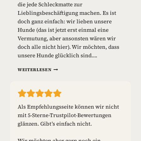
die jede Schleckmatte zur
I
E
Lieblingsbeschäftigung machen. Es ist
L
doch ganz einfach: wir lieben unsere
Z
Hunde (das ist jetzt erst einmal eine
E
Vermutung, aber ansonsten wären wir
U
G
doch alle nicht hier). Wir möchten, dass
unsere Hunde glücklich sind….
S
WEITERLESEN
C
H
L
E
C
Als Empfehlungsseite können wir nicht
K
mit 5-Sterne-Trustpilot-Bewertungen
M
A
glänzen. Gibt’s einfach nicht.
T
T
Wir möchten aber gern noch ein
E