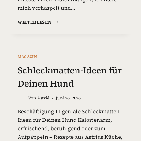
mich verhaspelt und…
G
WEITERLESEN
I
F
T
S
T
MAGAZIN
O
F
Schleckmatten-Ideen für
F
E
Deinen Hund
I
N
Von
Astrid
Juni 26, 2026
H
U
Beschäftigung 11 geniale Schleckmatten-
N
Ideen für Deinen Hund Kalorienarm,
D
E
erfrischend, beruhigend oder zum
S
Aufpäppeln – Rezepte aus Astrids Küche,
P