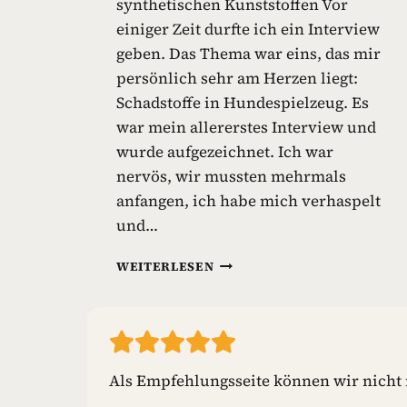
synthetischen Kunststoffen Vor
einiger Zeit durfte ich ein Interview
geben. Das Thema war eins, das mir
persönlich sehr am Herzen liegt:
Schadstoffe in Hundespielzeug. Es
war mein allererstes Interview und
wurde aufgezeichnet. Ich war
nervös, wir mussten mehrmals
anfangen, ich habe mich verhaspelt
und…
G
WEITERLESEN
I
F
T
S
T
O
Als Empfehlungsseite können wir nicht m
F