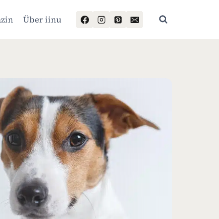
zin
Über iinu