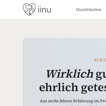
Zum
Inhalt
Hundebetten
springen
KURA
Wirklich
gu
ehrlich get
Aus sechs Jahren Erfahrung im Pr