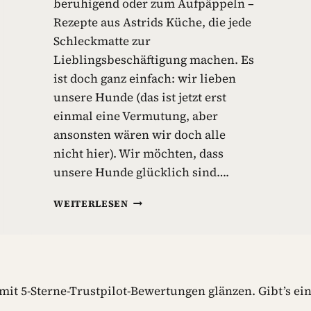
beruhigend oder zum Aufpäppeln –
Rezepte aus Astrids Küche, die jede
Schleckmatte zur
Lieblingsbeschäftigung machen. Es
ist doch ganz einfach: wir lieben
unsere Hunde (das ist jetzt erst
einmal eine Vermutung, aber
ansonsten wären wir doch alle
nicht hier). Wir möchten, dass
unsere Hunde glücklich sind….
S
WEITERLESEN
C
H
L
E
C
K
it 5-Sterne-Trustpilot-Bewertungen glänzen. Gibt’s ein
M