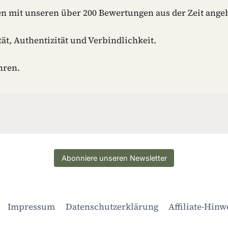
A
n mit unseren über 200 Bewertungen aus der Zeit angeb
T
T
E
ät, Authentizität und Verbindlichkeit.
N
-
hren.
I
D
E
E
N
F
Ü
R
D
Abonniere unseren Newsletter
E
I
N
E
Impressum
Datenschutzerklärung
Affiliate-Hinw
N
H