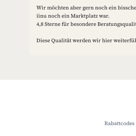
F
Wir möchten aber gern noch ein bissche
E
iinu noch ein Marktplatz war.
I
N
4,8 Sterne für besondere Beratungsqualit
H
U
Diese Qualität werden wir hier weiterfü
N
D
E
S
P
I
E
L
Z
E
U
G
Rabattcodes