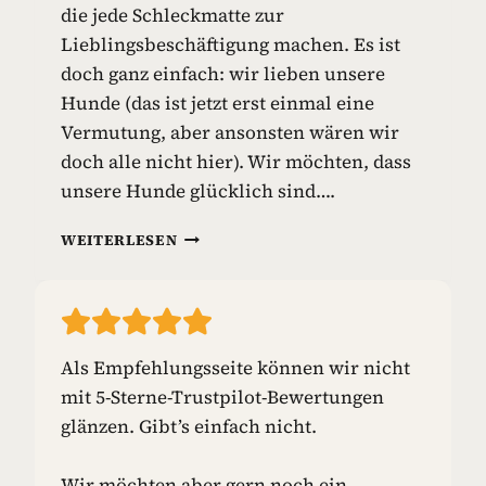
die jede Schleckmatte zur
I
E
Lieblingsbeschäftigung machen. Es ist
L
doch ganz einfach: wir lieben unsere
Z
Hunde (das ist jetzt erst einmal eine
E
Vermutung, aber ansonsten wären wir
U
G
doch alle nicht hier). Wir möchten, dass
unsere Hunde glücklich sind….
S
WEITERLESEN
C
H
L
E
C
Als Empfehlungsseite können wir nicht
K
mit 5-Sterne-Trustpilot-Bewertungen
M
A
glänzen. Gibt’s einfach nicht.
T
T
Wir möchten aber gern noch ein
E