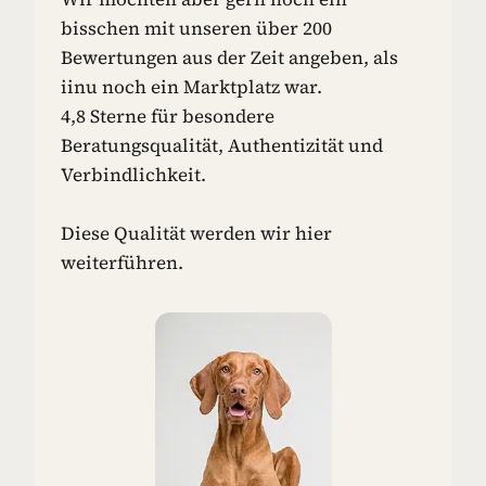
N
bisschen mit unseren über 200
-
Bewertungen aus der Zeit angeben, als
I
iinu noch ein Marktplatz war.
D
4,8 Sterne für besondere
E
E
Beratungsqualität, Authentizität und
N
Verbindlichkeit.
F
Ü
R
Diese Qualität werden wir hier
D
weiterführen.
E
I
N
E
N
H
U
N
D