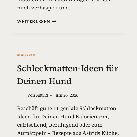
mich verhaspelt und…
G
WEITERLESEN
I
F
T
S
T
MAGAZIN
O
F
Schleckmatten-Ideen für
F
E
Deinen Hund
I
N
Von
Astrid
Juni 26, 2026
H
U
Beschäftigung 11 geniale Schleckmatten-
N
Ideen für Deinen Hund Kalorienarm,
D
E
erfrischend, beruhigend oder zum
S
Aufpäppeln – Rezepte aus Astrids Küche,
P